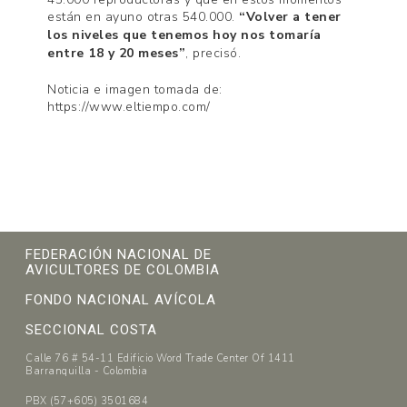
están en ayuno otras 540.000.
“Volver a tener
los niveles que tenemos hoy nos tomaría
entre 18 y 20 meses”
, precisó.
Noticia e imagen tomada de:
https://www.eltiempo.com/
FEDERACIÓN NACIONAL DE
AVICULTORES DE COLOMBIA
FONDO NACIONAL AVÍCOLA
SECCIONAL COSTA
Calle 76 # 54-11 Edificio Word Trade Center Of 1411
Barranquilla - Colombia
PBX (57+605) 3501684